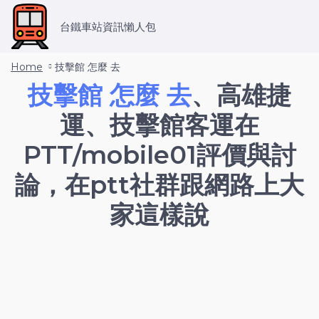
台鐵車站資訊懶人包
Home
技擊館 怎麼 去
技擊館 怎麼 去
、高雄捷
運、技擊館客運在
PTT/mobile01評價與討
論，在ptt社群跟網路上大
家這樣說