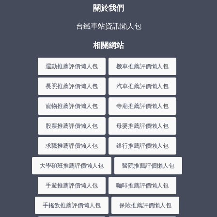
關於我們
台鐵車站資訊懶人包
相關網站
運動推薦評價懶人包
機車推薦評價懶人包
長照推薦評價懶人包
汽車推薦評價懶人包
寵物推薦評價懶人包
寺廟推薦評價懶人包
股票推薦評價懶人包
母嬰推薦評價懶人包
求職推薦評價懶人包
銀行推薦評價懶人包
大學碩班推薦評價懶人包
醫院推薦評價懶人包
手遊推薦評價懶人包
咖啡推薦評價懶人包
手搖飲推薦評價懶人包
保險推薦評價懶人包