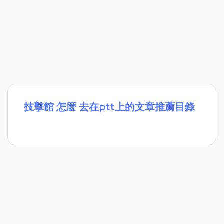
技擊館 怎麼 去在ptt上的文章推薦目錄