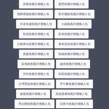
房產推薦評價懶人包
露營推薦評價懶人包
殯葬禮儀推薦評價懶人包
夜市攤販推薦評價懶人包
外送快遞推薦評價懶人包
火鍋推薦評價懶人包
投資推薦評價懶人包
彩券推薦評價懶人包
台鐵車站推薦評價懶人包
素食蔬食推薦評價懶人包
美髮推薦評價懶人包
瑜珈推薦評價懶人包
區塊鏈推薦評價懶人包
健身推薦評價懶人包
牙科推薦評價懶人包
韓星推薦評價懶人包
台灣景點推薦評價懶人包
早午餐推薦評價懶人包
披薩推薦評價懶人包
美妝護膚推薦評價懶人包
男女關係推薦評價懶人包
信用卡推薦評價懶人包